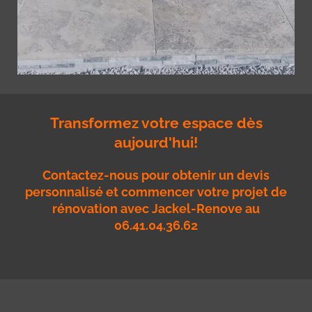
Transformez votre espace dès
aujourd'hui!
Contactez-nous pour obtenir un devis
personnalisé et commencer votre projet de
rénovation avec Jackel-Renove au
06.41.04.36.62